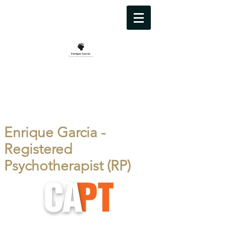
contact@enriquegarciacounselling.com
(437) 345-7486
Enrique Garcia -
Registered
Psychotherapist (RP)