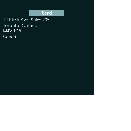
Send
12 Birch Ave, Suite 205
Toronto, Ontario
M4V 1C8
Canada
Acerca de mí
Un counsellor confidencial